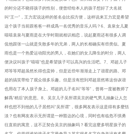
的时分还不晓得孩子的性别，便曾经给本人的孩子想好了大名就
叫“王一”，王力宏说这样的签名会比拟方便，这样说来王力宏是希望
这个孩子当前跟爸爸一样成爲一名优秀的音乐人吗？6、袁泉女儿夏
嘻嘻袁泉与夏雨是在大学时期就相识相恋，说起夏雨还有很多人调
侃他跟张一山就是失散多年的兄弟，两人的长相确实有些类似。夏
雨也是一个热爱运动阳光的男人，在她们的女儿降生的时分，两人
便决议叫孩子“嘻嘻”也是希望孩子可以高兴的生活吧。7、邓超儿子
邓等等邓超虽然长得也蛮帅，但是近些年渐渐走上了谐星的路。邓
超的搞笑带给了观众很多乐趣。但是没有想到邓超居然将这份诙谐
也用在了本人孩子身上。邓超的儿子名叫“等等”，曾将一度被教师了
解爲“稍后”的意思。8、吴京儿子吴所谓吴京的硬气男儿抽象让人怎
样也想不到他的儿子居然叫“吴所谓”，很多网友表示这是得有多麼恬
淡？也有网友表示无所谓是一种豁达的心境，同时也有临危不惧勇
往直前的寓意，这不正契合吴京的抽象吗？看完这麼多明星孩子的
名字，你觉得谁的孩子名字最奇异？其实很多名字自身并没有多麼