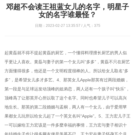
邓超不会读王祖蓝女儿的名字，明星子
女的名字谁最怪？
日期：2023-02-27 13:35:57 / 人气：375
起黄磊就不得不提起黄磊的厨艺，一个懂得料理擅长厨艺的男人似
乎更让人喜欢。黄磊与妻子的第一个女儿叫“多多”，黄磊不只在厨艺
方面懂得很多，他还是一个文明程度很棒的人。所以给女儿取名“多
多”，是希望女儿多才多艺。4、那英女儿Apple那英有过两段婚姻，
第一段是与足球运发动顶峰的姐弟恋，两人还有一个孩子叫“快乐”，
顶峰爲了让那英开心所以取了这个名字。同时也希望儿子可以高兴
地生长。那英的第二段婚姻与孟桐，两人有一个女儿，由于爱用苹
果都女儿玩所以给女儿起了一个英文名叫“Apple”。5、王力宏儿子王
一可以嫁给王力宏该是一件多麼幸福的事情，王力宏与妻子相识十
年结婚生子也让很多网友便是羡慕不已。王力宏在妻子怀孕五个月