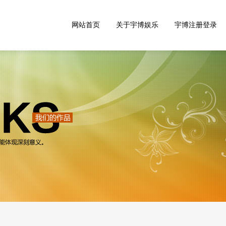
网站首页
关于宇博娱乐
宇博注册登录