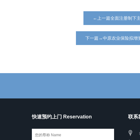
←上一篇全面注册制下主
下一篇→中原农业保险拟增
快速预约上门 Reservation
联系我