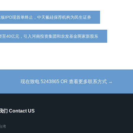
板IPO现首单终止，中天氟硅保荐机构为民生证券
资至40亿元，引入河南投资集团和农发基金两家新股东
现在致电 5243865 OR 查看更多联系方式 →
们 Contact US
台湾