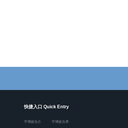
快捷入口 Quick Entry
宇博娱乐介
宇博娱乐界